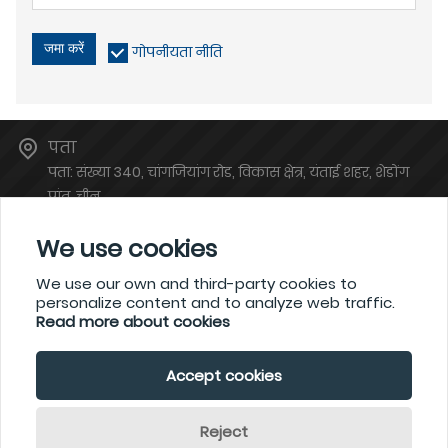
जमा करें
गोपनीयता नीति
पता
पता: संख्या 340, चांगजियांग रोड, विकास क्षेत्र, यंताई शहर, शेडोंग
प्रांत, चीन
ईमेल
We use cookies
atsales@atinstruments.com
फ़ोन
We use our own and third-party cookies to
personalize content and to analyze web traffic.
+86-6778766
Read more about cookies
Accept cookies
कॉपीराइट © YANTAI ऑटो इंस्ट्रूमेंट मेकिंग कंपनी लिमिटेड द्वारा।
Reject