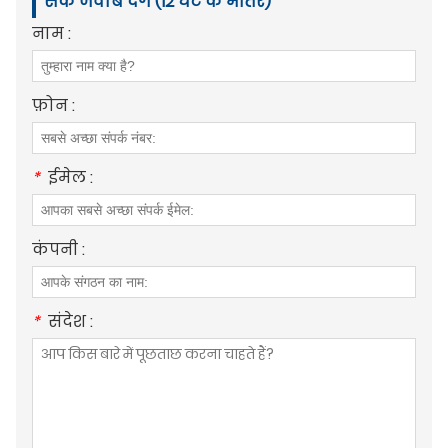
सके जवाब देंगे (12 घंटे के भीतर)
नाम :
फ़ोन :
*
ईमेल :
कंपनी :
*
संदेश :