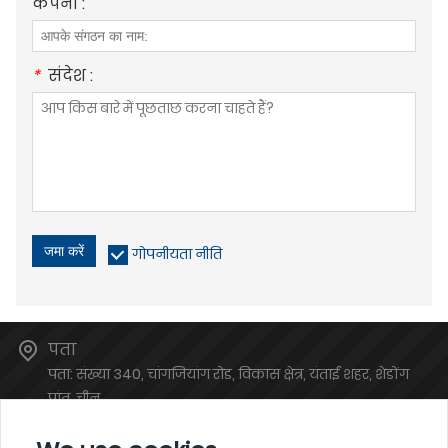
कंपनी :
*
संदेश :
जमा करें
गोपनीयता नीति
पता
पता: संख्या 340, चांगजियांग रोड, विकास क्षेत्र, यंताई शहर, शेडोंग
प्रांत, चीन
ईमेल