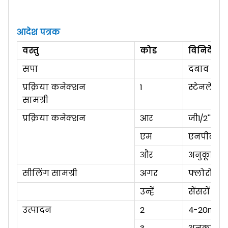
आदेश पत्रक
वस्तु
कोड
विनिर्देश
सपा
दबाव ट्रां
प्रक्रिया कनेक्शन
1
स्टेनलेस स
सामग्री
प्रक्रिया कनेक्शन
आर
जी1/2''
एम
एनपीटी1/2'
और
अनुकूलित 
सीलिंग सामग्री
अगर
फ्लोरो रब
उन्हें
सेंसरों प
उत्पादन
2
4-20mA(द