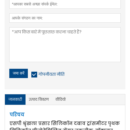
जमा करें
गोपनीयता नीति
जानकारी
उत्पाद विवरण
वीडियो
परिचय
एसपी श्रृंखला प्रसार सिलिकॉन दबाव ट्रांसमीटर पृथक