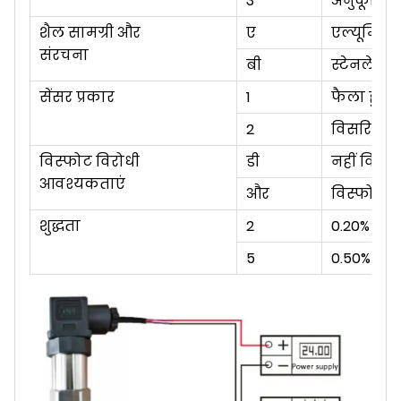
3
अनुकूलित 
शैल सामग्री और
ए
एल्यूमिनि
संरचना
बी
स्टेनलेस स
सेंसर प्रकार
1
फैला हुआ 
2
विसरित सि
विस्फोट विरोधी
डी
नहीं
विस्फ
आवश्यकताएं
और
विस्फोट रो
शुद्धता
2
0.20%
5
0.50%