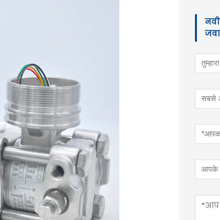
नवीन
जवाब