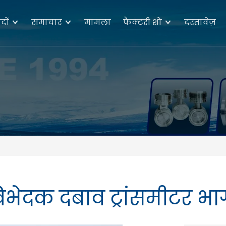
दों
समाचार
मामला
फैक्टरी शो
दस्तावेज़
िभेदक दबाव ट्रांसमीटर भाग