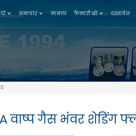
दों
समाचार
मामला
फैक्टरी शो
दस्तावेज़
टर
 वाष्प गैस भंवर शेडिंग फ्