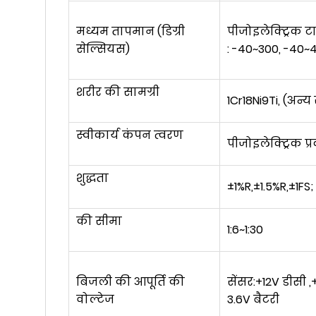
मध्यम तापमान (
डिग्री
पीजोइलेक्ट्रिक ट
सेल्सियस
)
: -40
~
300, -40
~
4
शरीर की सामग्री
1Cr18Ni9Ti, (अन्य
स्वीकार्य कंपन त्वरण
पीजोइलेक्ट्रिक प्र
शुद्धता
±1%R,±1.5%R,±1FS
की सीमा
1:6
~
1:30
बिजली की आपूर्ति की
सेंसर:+12V डीसी ,
वोल्टेज
3.6V बैटरी