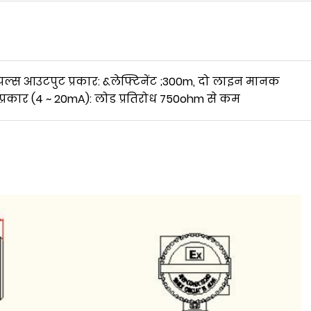
 पल्स आउटपुट प्रकार: &लेफ्टिनेंट ;300m, दो लाइन मानक
प्रकार (4 ~ 20mA): लोड प्रतिरोध 750ohm से कम