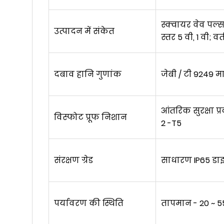
स्क्वायर वेव पल्स
उत्पादन में संकेत
स्तर 5 वी, 1 वी; 
दबाव हानि गुणांक
जेबी / टी 9249 म
आंतरिक सुरक्षा प्
विस्फोट प्रूफ निशान
2 -T5
संरक्षण ग्रेड
साधारण IP65 डाइव
पर्यावरण की स्थिति
तापमान - 20 ~ 55,