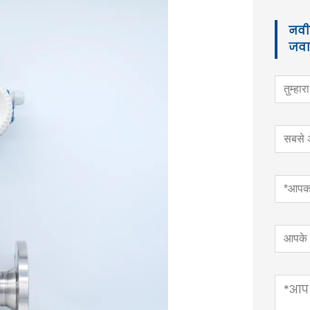
नवीन
जवाब