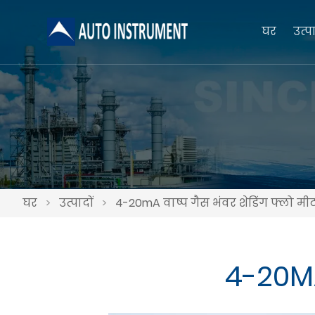
घर
उत्पा
घर
>
उत्पादों
>
4-20mA वाष्प गैस भंवर शेडिंग फ्लो मी
4-20MA