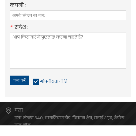
कंपनी :
*
संदेश :
जमा करें
गोपनीयता नीति
पता
पता: संख्या 340, चांगजियांग रोड, विकास क्षेत्र, यंताई शहर, शेडोंग
प्रांत, चीन
ईमेल