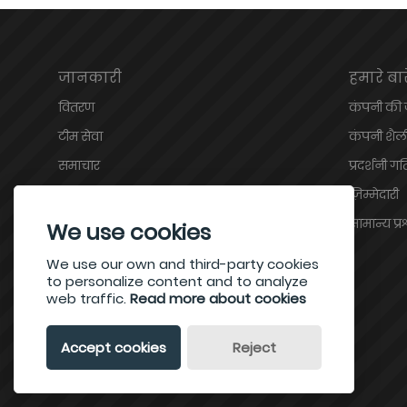
जानकारी
हमारे बारे
वितरण
कंपनी की
टीम सेवा
कंपनी शैल
समाचार
प्रदर्शनी ग
प्रमाणपत्र
ज़िम्मेदारी
साइट मानचित्र
सामान्य प्र
We use cookies
गोपनीयता नीति
We use our own and third-party cookies
to personalize content and to analyze
web traffic.
Read more about cookies
Accept cookies
Reject