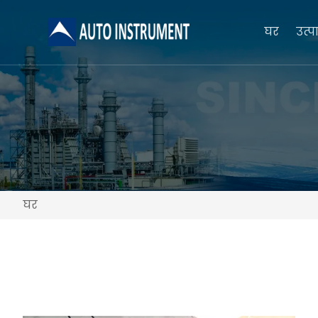
घर
उत्पा
घर