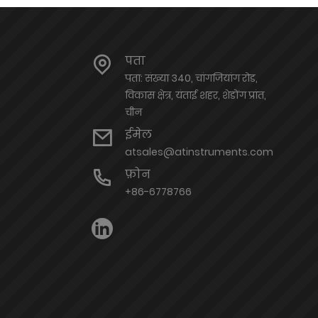
पता
पता: संख्या 340, चांगजियांग रोड,
विकास क्षेत्र, यंताई शहर, शेडोंग प्रांत,
चीन
ईमेल
atsales@atinstruments.com
फ़ोन
+86-6778766