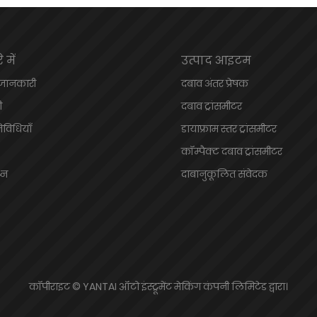
 में
उत्पाद आइटम
 जानकारी
दबाव अंतर प्रेषक
ी
दबाव ट्रांसमीटर
तिविधियाँ
डायाफ्राम स्तर ट्रांसमीटर
कॉम्पैक्ट दबाव ट्रांसमीटर
श्न
दाबानुकूलित संवेदक
कॉपीराइट © YANTAI ऑटो इंस्ट्रूमेंट मेकिंग कंपनी लिमिटेड द्वारा।